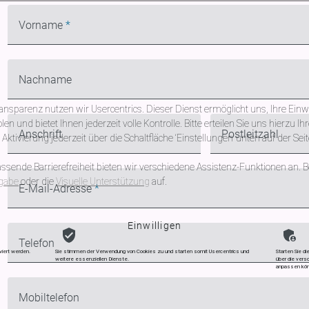
Pflichtfeld
Vorname
*
Nachname
nsparenz nutzen wir Usercentrics. Dieser Dienst ermöglicht uns, Ihre Einw
und bietet Ihnen jederzeit volle Kontrolle. Bitte erteilen Sie uns hierzu Ihr
Anschrift
Postleitzahl
ktivierung jederzeit über die Schaltfläche ‘Einstellungen’ unten auf der Se
sende Barrierefreiheit bieten wir verschiedene Assistenz-Funktionen an. Be
gabe
oder die
Visuelle Unterstützung
auf.
Pflichtfeld
E-Mail-Adresse
*
Einwilligen
Telefon
viert werden.
Sie stimmen der Verwendung von Cookies zu und starten somit Usercentrics und
Starten Sie di
weitere essenziellen Dienste.
über die versc
anpassen kön
Mobiltelefon