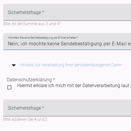
Pflichtfeld
Sicherheitsfrage
*
Was ist die Summe aus 3 und 4?
Möchten Sie eine Sendebesätigung per E-Mail erhalten?
Hinweis zur Verarbeitung Ihrer personenbezogenen Daten
Wir erheben Ihre Daten zum Zweck der Durchführung Ihrer Kontaktanfrage. D
Datenschutzerklärung
*
berechtigtes Interesse ist, Ihre Anfrage zu beantworten. Eine Weitergabe der
Hiermit erkläre ich mich mit der Datenverarbeitung laut 
für den Zweck ihrer Verarbeitung nicht mehr erforderlich sind. Sie habe
jederzeit zu
widersprechen.
. Nähere Informationen hierzu finden Sie innerh
auf dieser Website" > "Kontaktformular".
Pflichtfeld
Sicherheitsfrage
*
Bitte addieren Sie 4 und 2.