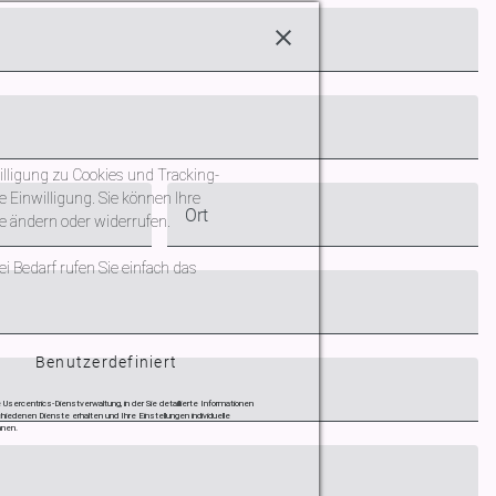
illigung zu Cookies und Tracking-
e Einwilligung. Sie können Ihre
Ort
ite ändern oder widerrufen.
i Bedarf rufen Sie einfach das
Benutzerdefiniert
e Usercentrics-Dienstverwaltung, in der Sie detaillierte Informationen
hiedenen Dienste erhalten und Ihre Einstellungen individuelle
nen.