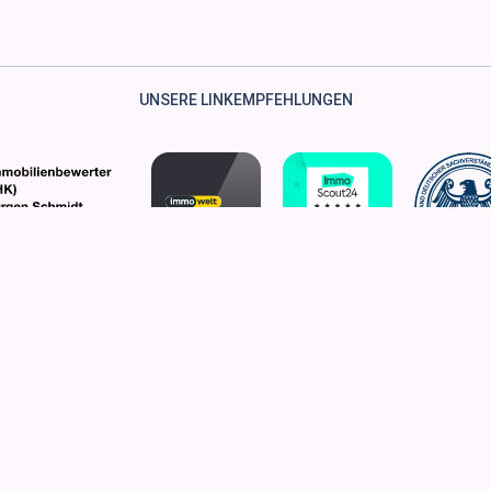
UNSERE LINKEMPFEHLUNGEN
hmidt-in-gaggenau.de - Ihr Gutachter und Sachverständiger für Immobil
Zum Seitenanfang