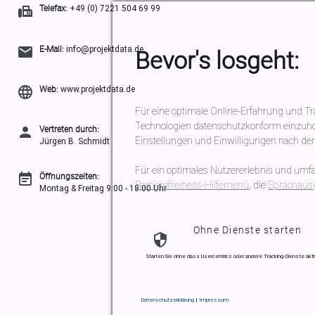
Telefax:
+49 (0) 7221 504 69 99
E-Mail:
info@projektdata.de
Bevor's losgeht:
Web:
www.projektdata.de
Für eine optimale Online-Erfahrung und Tra
Technologien datenschutzkonform einzuholen 
Vertreten durch:
Einstellungen und Einwilligungen nach der A
Jürgen B. Schmidt
Für ein optimales Nutzererlebnis und umfas
Öffnungszeiten:
Barrierefreiheits-Hilfemenü
, die
Sprachaus
Montag & Freitag 9:00 - 18:00 Uhr
Ohne Dienste starten
Starten Sie ohne dass Usercentrics oder andere Tracking-Dienste akti
Datenschutzerklärung
|
Impressum