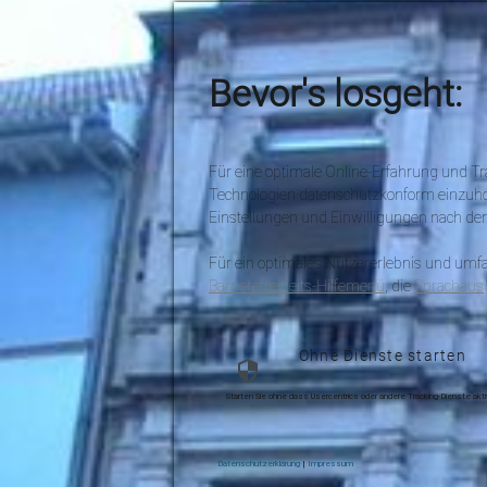
Bevor's losgeht:
Für eine optimale Online-Erfahrung und Tra
Technologien datenschutzkonform einzuholen 
Einstellungen und Einwilligungen nach der A
Für ein optimales Nutzererlebnis und umfas
Barrierefreiheits-Hilfemenü
, die
Sprachaus
Ohne Dienste starten
Starten Sie ohne dass Usercentrics oder andere Tracking-Dienste akti
Datenschutzerklärung
|
Impressum