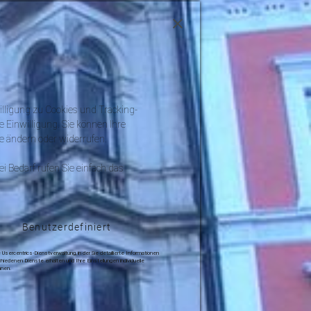
illigung zu Cookies und Tracking-
e Einwilligung. Sie können Ihre
ite ändern oder widerrufen.
i Bedarf rufen Sie einfach das
Benutzerdefiniert
e Usercentrics-Dienstverwaltung, in der Sie detaillierte Informationen
hiedenen Dienste erhalten und Ihre Einstellungen individuelle
nen.