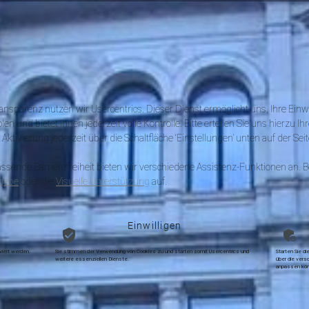
nsparenz nutzen wir Usercentrics. Dieser Dienst ermöglicht uns, Ihre Einw
und bietet Ihnen jederzeit volle Kontrolle. Bitte erteilen Sie uns hierzu Ihr
ktivierung jederzeit über die Schaltfläche ‘Einstellungen’ unten auf der Se
sende Barrierefreiheit bieten wir verschiedene Assistenz-Funktionen an. Be
gabe
oder die
Visuelle Unterstützung
auf.
Einwilligen
viert werden.
Sie stimmen der Verwendung von Cookies zu und starten somit Usercentrics und
Starten Sie di
weitere essenziellen Dienste.
über die versc
anpassen kön